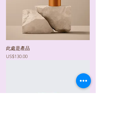
此處是產品
價格
US$130.00