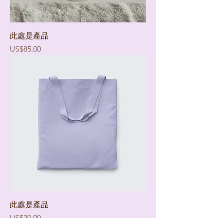
此處是產品
價格
US$85.00
此處是產品
價格
US$20.00