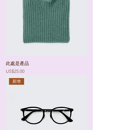
此處是產品
價格
US$25.00
新增