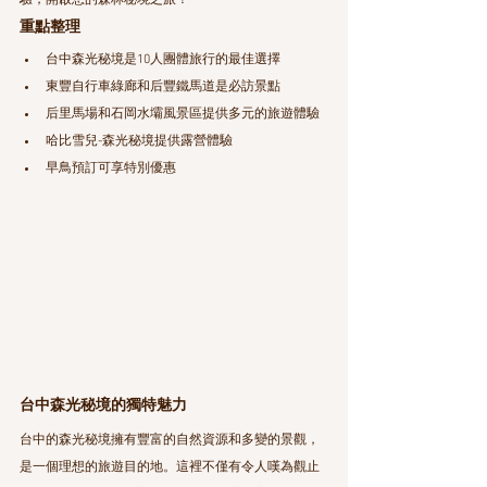
驗，開啟您的森林秘境之旅！
重點整理
台中森光秘境是10人團體旅行的最佳選擇
東豐自行車綠廊和后豐鐵馬道是必訪景點
后里馬場和石岡水壩風景區提供多元的旅遊體驗
哈比雪兒-森光秘境提供露營體驗
早鳥預訂可享特別優惠
台中森光秘境的獨特魅力
台中的森光秘境擁有豐富的自然資源和多變的景觀，
是一個理想的旅遊目的地。這裡不僅有令人嘆為觀止