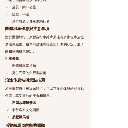
平緩，適合各級別的騎行者。
全長：約12公里
難度：平緩
適合對象：各級別騎行者
團體租車優惠與注意事項
對於團體騎行，東豐自行車綠廊周邊有多家租車店提
供優惠服務。租車前應注意檢查自行車的狀況，並了
解相關的租車規定。
租車優惠
團體租車享折扣
提供完善的自行車設備
沿途休息站與景點推薦
沿著東豐自行車綠廊騎行，可以在多個休息站和景點
停留，享受當地的美食和風景。
石岡水壩風景區
東勢客家文化園區
后豐鐵馬道
后豐鐵馬道的騎乘體驗