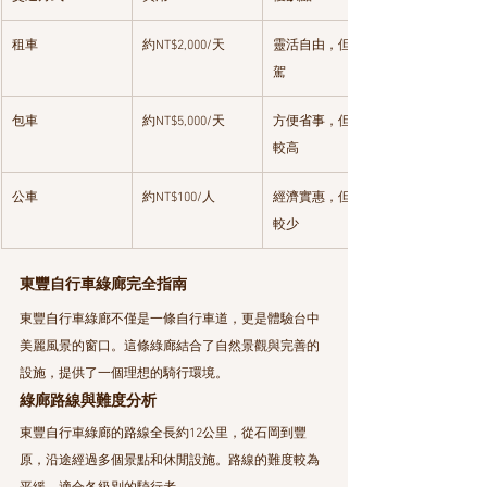
租車
約NT$2,000/天
靈活自由，但需自
駕
包車
約NT$5,000/天
方便省事，但費用
較高
公車
約NT$100/人
經濟實惠，但班次
較少
東豐自行車綠廊完全指南
東豐自行車綠廊不僅是一條自行車道，更是體驗台中
美麗風景的窗口。這條綠廊結合了自然景觀與完善的
設施，提供了一個理想的騎行環境。
綠廊路線與難度分析
東豐自行車綠廊的路線全長約12公里，從石岡到豐
原，沿途經過多個景點和休閒設施。路線的難度較為