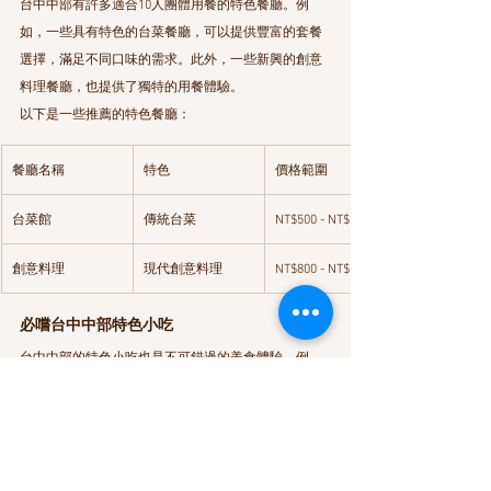
台中中部有許多適合10人團體用餐的特色餐廳。例
如，一些具有特色的台菜餐廳，可以提供豐富的套餐
選擇，滿足不同口味的需求。此外，一些新興的創意
料理餐廳，也提供了獨特的用餐體驗。
以下是一些推薦的特色餐廳：
餐廳名稱
特色
價格範圍
台菜館
傳統台菜
NT$500 - NT$1000
創意料理
現代創意料理
NT$800 - NT$1500
必嚐台中中部特色小吃
台中中部的特色小吃也是不可錯過的美食體驗。例
如，太陽餅、肉圓、以及各種夜市小吃，都是值得一
嚐的美味。
太陽餅
 是台中的經典伴手禮，使用特殊的製作工藝，
讓餅皮層層分明，內餡甜而不膩。