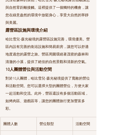
沉浸在森林的懷抱，哈比雪兒-森光秘境露營體驗讓您
與自然零距離接觸。這裡提供了一個獨特的機會，讓
您在綠意盎然的環境中放鬆身心，享受大自然的寧靜
與美麗。
露營區設施與環境介紹
哈比雪兒-森光秘境的露營區設施完善，環境優美。營
區內設有完善的衛浴設施和簡易廚房，讓您可以舒適
地度過您的露營之旅。營區周圍環繞著茂密的森林和
清澈的小溪，提供了絕佳的自然景觀和清新的空氣。
10人團體營位與活動空間
對於10人團體，哈比雪兒-森光秘境提供了寬敞的營位
和活動空間。您可以選擇大型的團體營位，方便大家
一起活動和交流。此外，營區還設有多個活動區域，
如烤肉區、遊戲區等，讓您的團體旅行更加豐富多
彩。
團體人數
營位類型
活動空間