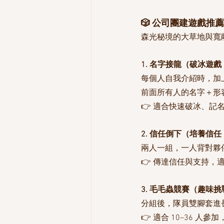
🎲 公司團建遊戲推薦
森光秘境的大草地與寬
1. 名字接龍（破冰遊戲
每個人自我介紹時，加
前面所有人的名字＋形
👉 適合快速破冰、記
2. 信任倒下（培養信任
兩人一組，一人背對夥
👉 傳達信任與支持，
3. 毛毛蟲競賽（趣味挑
分組後，隊員雙腳套進
👉 適合 10–36 