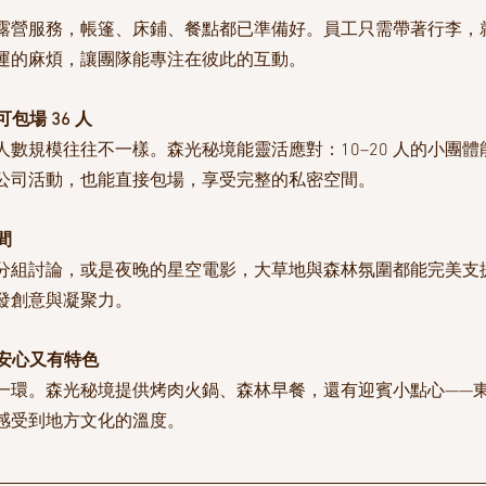
露營服務，帳篷、床鋪、餐點都已準備好。員工只需帶著行李，
運的麻煩，讓團隊能專注在彼此的互動。
包場 36 人
數規模往往不一樣。森光秘境能靈活應對：10–20 人的小團
公司活動，也能直接包場，享受完整的私密空間。
間
分組討論，或是夜晚的星空電影，大草地與森林氛圍都能完美支
發創意與凝聚力。
得安心又有特色
一環。森光秘境提供烤肉火鍋、森林早餐，還有迎賓小點心——
感受到地方文化的溫度。