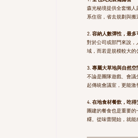
1. 全包式免裝備露營
森光秘境提供全套懶人
系住宿，省去規劃與搬
2. 容納人數彈性，最多可
對於公司或部門來說，人
域，而若是規模較大的
3. 專屬大草地與自然空
不論是團隊遊戲、會議
起傳統會議室，更能激
4. 在地食材餐飲，吃
團建的餐食也是重要的
糬。從味蕾開始，就能