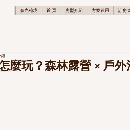
森光秘境
首 頁
房型介紹
方案費用
訂房
分鐘
怎麼玩？森林露營 × 戶外