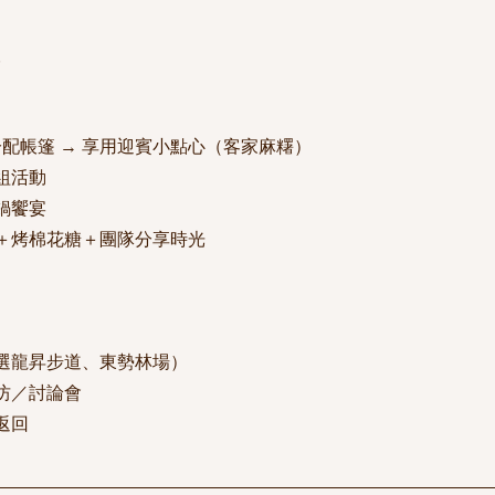
分配帳篷 → 享用迎賓小點心（客家麻糬）
組活動
鍋饗宴
＋烤棉花糖＋團隊分享時光
選龍昇步道、東勢林場）
坊／討論會
返回