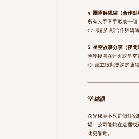
4. 團隊解繩結（合作默
所有人手牽手形成一個
👉 最能凸顯合作與溝
5. 星空故事分享（夜間
晚餐後圍在營火或星空
👉 建立彼此更深的連
💡 結語
森光秘境不只是個住宿點
場，公司能夠在這裡找
此更靠近。