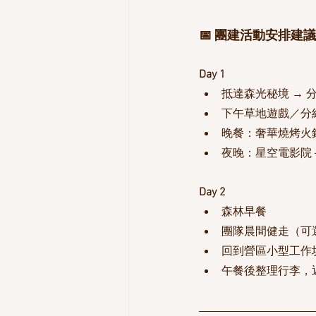
📅 團建活動安排建議
Day 1
抵達森光秘境 → 
下午草地遊戲／分
晚餐：奢華燒烤火
夜晚：星空電影院
Day 2
森林早餐
團隊晨間健走（可
回到營區小型工作
午餐後整理行李，