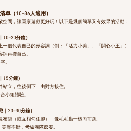
清單（10–36人適用）
敞空間，讓團康遊戲更好玩！以下是幾個簡單又有效果的活動：
｜10–20分鐘）
上一個代表自己的形容詞（例：「活力小美」、「開心小王」）
容詞再接自己。
名字。
｜15分鐘）
伴站立，往後倒下，由對方接住。
適合小組體驗。
戰｜20–30分鐘）
長布袋（或互相勾住腳），像毛毛蟲一樣向前跳。
人參加，笑聲不斷，考驗團隊節奏。