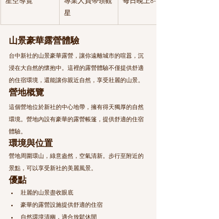
星空導覽
專業人員帶領觀
每日晚上8-10點
星
山景豪華露營體驗
台中新社的山景豪華露營，讓你遠離城市的喧囂，沉
浸在大自然的懷抱中。這裡的露營體驗不僅提供舒適
的住宿環境，還能讓你親近自然，享受壯麗的山景。
營地概覽
這個營地位於新社的中心地帶，擁有得天獨厚的自然
環境。營地內設有豪華的露營帳篷，提供舒適的住宿
體驗。
環境與位置
營地周圍環山，綠意盎然，空氣清新。步行至附近的
景點，可以享受新社的美麗風景。
優點
壯麗的山景盡收眼底
豪華的露營設施提供舒適的住宿
自然環境清幽，適合放鬆休閒