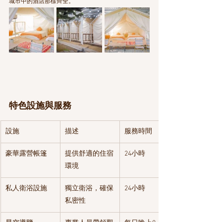
城市中的酒店那樣齊全。
特色設施與服務
設施
描述
服務時間
豪華露營帳篷
提供舒適的住宿
24小時
環境
私人衛浴設施
獨立衛浴，確保
24小時
私密性