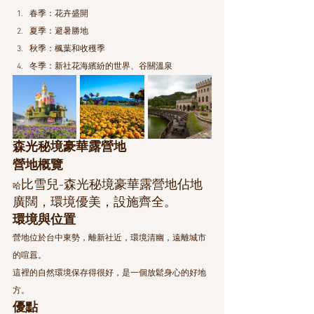
春季：花卉盛開
夏季：避暑勝地
秋季：楓葉和收穫季
冬季：新社花海繽紛的世界、谷關溫泉
森光秘境豪華露營地
營地概覽
比雪兒-森光秘境豪華露營地佔地
哈
廣闊，環境優美，設施齊全。
環境與位置
營地位於台中東勢，離新社近，環境清幽，遠離城市
的喧囂。
這裡的自然環境保存得很好，是一個放鬆身心的好地
方。
優點