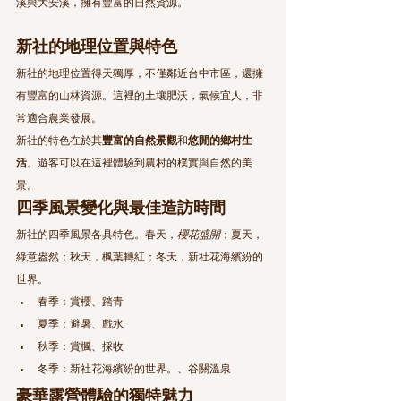
溪與大安溪，擁有豐富的自然資源。
新社的地理位置與特色
新社的地理位置得天獨厚，不僅鄰近台中市區，還擁
有豐富的山林資源。這裡的土壤肥沃，氣候宜人，非
常適合農業發展。
新社的特色在於其
豐富的自然景觀
和
悠閒的鄉村生
活
。遊客可以在這裡體驗到農村的樸實與自然的美
景。
四季風景變化與最佳造訪時間
新社的四季風景各具特色。春天，
櫻花盛開
；夏天，
綠意盎然；秋天，楓葉轉紅；冬天，新社花海繽紛的
世界。
春季：賞櫻、踏青
夏季：避暑、戲水
秋季：賞楓、採收
冬季：新社花海繽紛的世界。、谷關溫泉
豪華露營體驗的獨特魅力